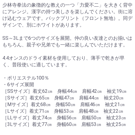
少林寺拳法の象徴的な教えの一つ「力愛不二」を大きく背中
にアレンジ。漢字の持つ美しさを楽しんでください。街に溶
け込むウェアです。バックプリント（フロント無地）。同デ
ザインで、別にホワイトがあります。
SS～3Lまで6つのサイズを展開。仲の良い友達とのお揃いは
もちろん、親子や兄弟でも一緒に楽しんでいただけます。
4.4オンスのドライ素材を使用しており、薄手で乾きが早
く、普段使いに適しています。
・ポリエステル100％
・6サイズ展開
［SSサイズ］着丈62㎝ 身幅44㎝ 肩幅42㎝ 袖丈19㎝
［Sサイズ］着丈65㎝ 身幅47㎝ 肩幅44㎝ 袖丈20㎝
［Mサイズ］着丈68㎝ 身幅50㎝ 肩幅46㎝ 袖丈21㎝
［Lサイズ］着丈71㎝ 身幅53㎝ 肩幅48㎝ 袖丈22㎝
［LLサイズ］着丈74㎝ 身幅56㎝ 肩幅50㎝ 袖丈23㎝
［3Lサイズ］着丈77㎝ 身幅60㎝ 肩幅53㎝ 袖丈25㎝