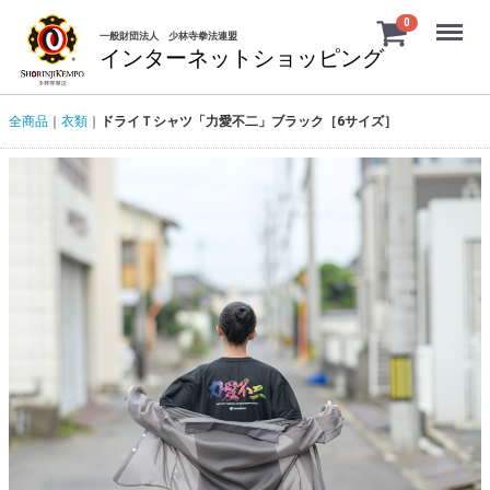
Menu
0
一般財団法人 少林寺拳法連盟
インターネットショッピング
全商品
衣類
ドライＴシャツ「力愛不二」ブラック［6サイズ］